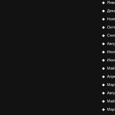
Янв
Дек
Ноя
Окт
Сен
Авгу
Июл
Июн
Май
Апр
Мар
Авгу
Май
Мар