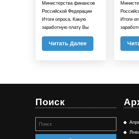
Министерства финансов
Министе
Российской Федерации
Российс
Итоги опроса. Какую
Итоги о
заработную плату Вы
заработ
Читать
Читать Далее
Чит
Далее
Поиск
Ар
Найти:
Апр
Янв