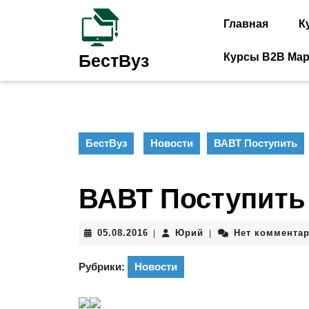
Перейти
к
Главная
К
содержимому
Перейти
Курсы B2B Мар
БестВуз
к
содержимому
БестВуз
Новости
ВАВТ Поступить
ВАВТ Поступить
05.08.2016
Юрий
05.08.2016
Юрий
Нет коммента
|
|
Рубрики:
Новости