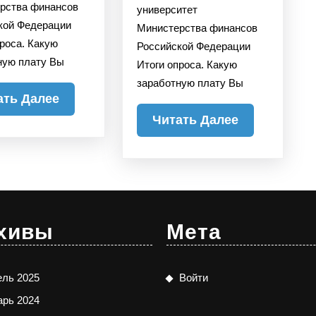
рства финансов
университет
кой Федерации
Министерства финансов
проса. Какую
Российской Федерации
ную плату Вы
Итоги опроса. Какую
заработную плату Вы
Читать
ать Далее
Далее
Читать
Читать Далее
Далее
хивы
Мета
ель 2025
Войти
арь 2024