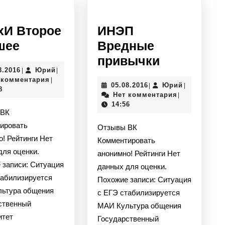
хИ Второе
ИНЭП
МАрхИ
шее
Вредные
Второе
ИНЭП
привычки
05.08.2016
Юрий
8.2016
Юрий
|
|
высшее
Вредные
 комментария
|
05.08.2016
Юрий
05.08.2016
Юрий
|
|
привычки
8
Нет комментария
|
14:56
 ВК
ировать
Отзывы ВК
о! Рейтинги Нет
Комментировать
для оценки.
анонимно! Рейтинги Нет
 записи: Ситуация
данных для оценки.
табилизируется
Похожие записи: Ситуация
ьтура общения
с ЕГЭ стабилизируется
ственный
МАИ Культура общения
итет
Государственный