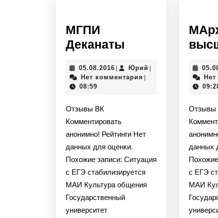
МГПИ
МАр
МГПИ
Деканаты
выс
Деканаты
05.08.2016
Юрий
05.08.2016
Юрий
05.0
|
|
Нет комментария
Нет
|
08:59
09:2
Отзывы ВК
Отзывы
Комментировать
Коммент
анонимно! Рейтинги Нет
анонимн
данных для оценки.
данных 
Похожие записи: Ситуация
Похожие
с ЕГЭ стабилизируется
с ЕГЭ с
МАИ Культура общения
МАИ Кул
Государственный
Государ
университет
универс