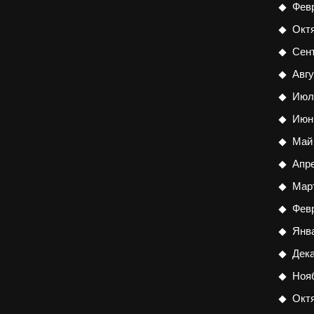
Фев
Окт
Сен
Авгу
Июл
Июн
Май
Апр
Мар
Фев
Янв
Дек
Ноя
Окт