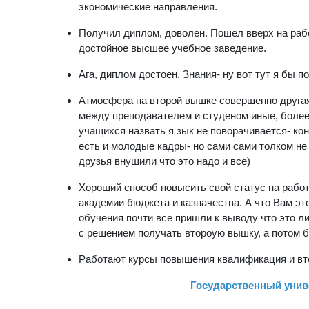
экономические направления.
Получил диплом, доволен. Пошел вверх на рабо
достойное высшее учебное заведение.
Ага, диплом достоен. Знания- ну вот тут я бы п
Атмосфера на второй вышке совершенно другая
между преподавателем и студеном иные, более
учащихся назвать я зык не поворачивается- ко
есть и молодые кадры- но сами сами толком не
друзья внушили что это надо и все)
Хороший способ повысить свой статус на работ
академии бюджета и казначества. А что Вам этод
обучения почти все пришли к выводу что это л
с решением получать второую вышку, а потом б
Работают курсы повышения квалификация и втор
Государственный унив