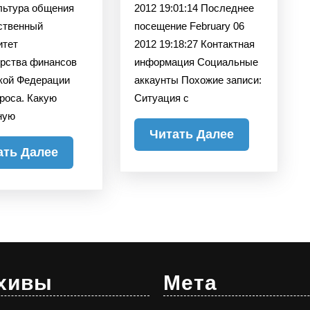
ьтура общения
2012 19:01:14 Последнее
ственный
посещение February 06
итет
2012 19:18:27 Контактная
рства финансов
информация Социальные
кой Федерации
аккаунты Похожие записи:
проса. Какую
Ситуация с
ную
Читать
Читать Далее
Читать
ать Далее
Далее
Далее
хивы
Мета