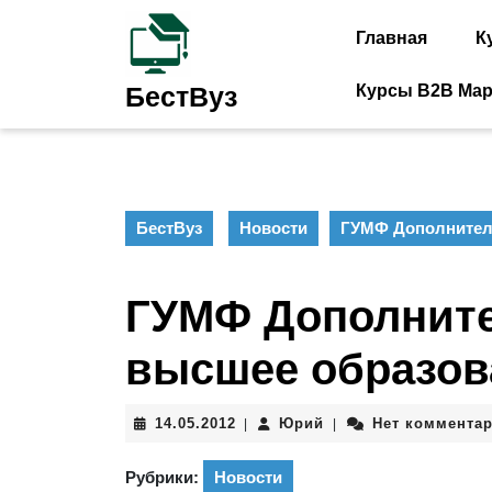
Перейти
к
Главная
К
содержимому
Перейти
Курсы B2B Мар
БестВуз
к
содержимому
БестВуз
Новости
ГУМФ Дополнитель
ГУМФ Дополните
высшее образов
14.05.2012
Юрий
14.05.2012
Юрий
Нет коммента
|
|
Рубрики:
Новости