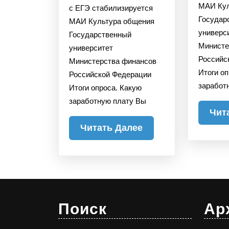
МАИ Кул
с ЕГЭ стабилизируется
Государ
МАИ Культура общения
универс
Государственный
Министе
университет
Российс
Министерства финансов
Итоги о
Российской Федерации
заработ
Итоги опроса. Какую
заработную плату Вы
Чит
Читать
Читать Далее
Далее
Поиск
Ар