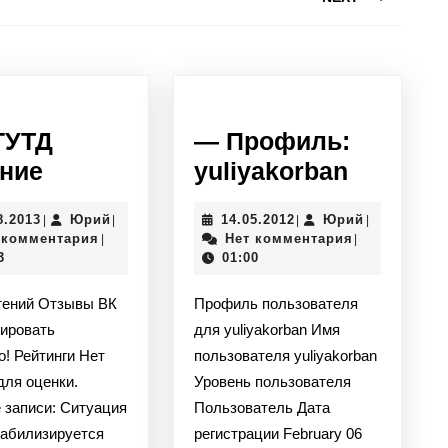
Следующая
запись:
ГУТД
— Профиль:
СПбГУТД
—
ние
yuliyakorban
Питание
Профил
31.08.2013
Юрий
14.05.2012
Юрий
8.2013
Юрий
14.05.2012
Юрий
|
|
|
|
yuliyak
 комментария
Нет комментария
|
|
3
01:00
тений Отзывы ВК
Профиль пользователя
ировать
для yuliyakorban Имя
о! Рейтинги Нет
пользователя yuliyakorban
для оценки.
Уровень пользователя
 записи: Ситуация
Пользователь Дата
табилизируется
регистрации February 06