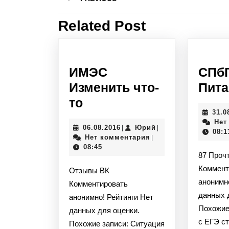
по
записям
Related Post
Предыдущая
запись:
ИМЭС
СПб
Изменить что-
Пита
ИМЭС
то
31.0
Изменить
Нет
06.08.2016
Юрий
06.08.2016
Юрий
|
|
что-
08:1
Нет комментария
|
то
08:45
87 Проч
Коммент
Отзывы ВК
анонимн
Комментировать
данных 
анонимно! Рейтинги Нет
Похожие
данных для оценки.
с ЕГЭ с
Похожие записи: Ситуация