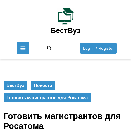
Перейти
к
содержимому
Перейти
к
БестВуз
содержимому
Кнопка
Войти
Log In / Register
Открыть
/
Зарегист
БестВуз
Новости
Готовить магистрантов для Росатома
Готовить магистрантов для
Росатома