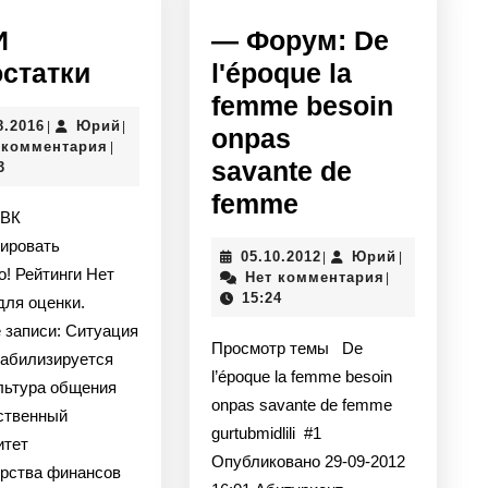
И
— Форум: De
ГСИИ
статки
l'époque la
ость
Недостатки
femme besoin
05.08.2016
Юрий
8.2016
Юрий
|
|
onpas
 комментария
|
savante de
3
—
femme
 ВК
Форум:
ировать
05.10.2012
Юрий
05.10.2012
Юрий
|
|
De
о! Рейтинги Нет
Нет комментария
|
l'époque
15:24
для оценки.
la
 записи: Ситуация
Просмотр темы De
табилизируется
femme
l’époque la femme besoin
ьтура общения
besoin
onpas savante de femme
ственный
onpas
gurtubmidlili #1
итет
savante de
Опубликовано 29-09-2012
рства финансов