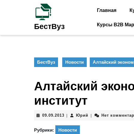
Перейти
к
Главная
К
содержимому
Перейти
Курсы B2B Мар
БестВуз
к
содержимому
БестВуз
Новости
Алтайский эконом
Алтайский экон
институт
09.09.2013
Юрий
09.09.2013
Юрий
Нет коммента
|
|
Рубрики:
Новости