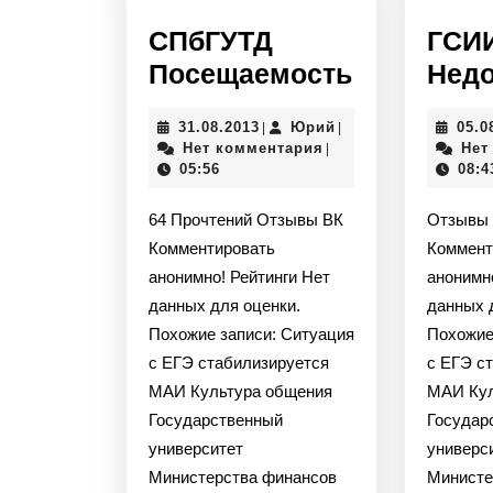
СПбГУТД
ГСИ
СПбГУТД
Посещаемость
Недо
Посещаем
31.08.2013
Юрий
31.08.2013
Юрий
05.0
|
|
Нет комментария
Нет
|
05:56
08:4
64 Прочтений Отзывы ВК
Отзывы
Комментировать
Коммент
анонимно! Рейтинги Нет
анонимн
данных для оценки.
данных 
Похожие записи: Ситуация
Похожие
с ЕГЭ стабилизируется
с ЕГЭ с
МАИ Культура общения
МАИ Кул
Государственный
Государ
университет
универс
Министерства финансов
Министе