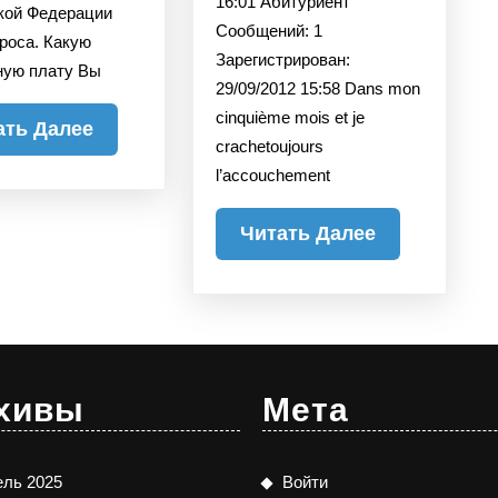
16:01 Абитуриент
femme
кой Федерации
Сообщений: 1
проса. Какую
Зарегистрирован:
ную плату Вы
29/09/2012 15:58 Dans mon
cinquième mois et je
Читать
ать Далее
crachetoujours
Далее
l’accouchement
Читать
Читать Далее
Далее
хивы
Мета
ель 2025
Войти