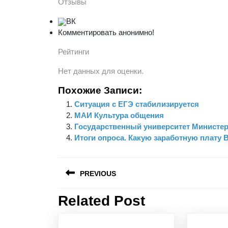
Отзывы
ВК
Комментировать анонимно!
Рейтинги
Нет данных для оценки.
Похожие Записи:
Ситуация с ЕГЭ стабилизируется
МАИ Культура общения
Государственный университет Министе
Итоги опроса. Какую заработную плату 
Навигация
PREVIOUS
по
записям
Related Post
Предыдущая
запись: