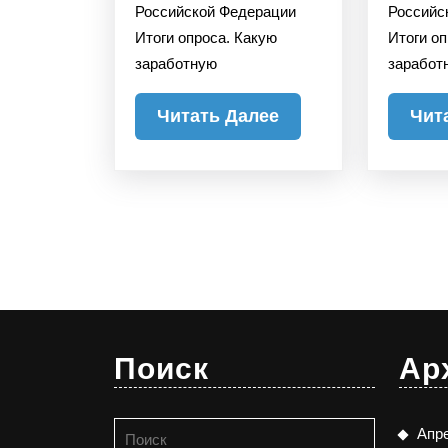
Российской Федерации
Российс
Итоги опроса. Какую
Итоги о
заработную
заработ
Читать
Читать Далее
Чит
Далее
Поиск
Ар
Найти:
Апр